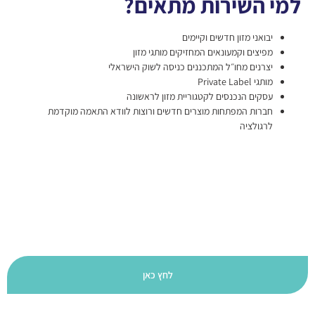
למי השירות מתאים?
יבואני מזון חדשים וקיימים
מפיצים וקמעונאים המחזיקים מותגי מזון
יצרנים מחו״ל המתכננים כניסה לשוק הישראלי
מותגי Private Label
עסקים הנכנסים לקטגוריית מזון לראשונה
חברות המפתחות מוצרים חדשים ורוצות לוודא התאמה מוקדמת
לרגולציה
נמצאתם מתאימים? השאירו פרטים
ונחזור אליכם עם מענה מדויק
לחץ כאן